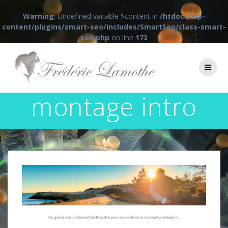
Warning
: Undefined variable $content in
/htdocs/wp-
content/plugins/smart-seo/includes/SmartSeo/class-smart-
seo.php
on line
173
Passer
au
contenu
montage intro