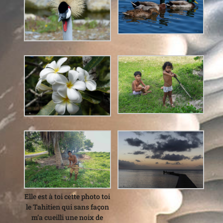
Elle est à toi cette photo toi
le Tahitien qui sans façon
m’a cueilli une noix de