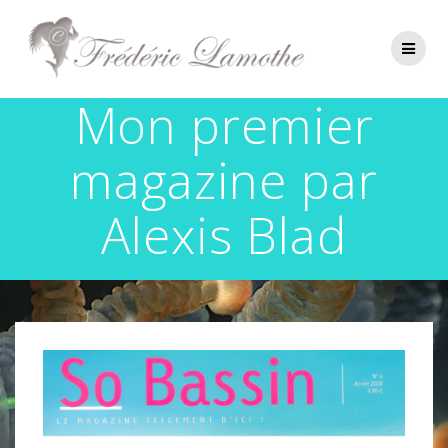
Passer
au
contenu
Mon premier
magazine par
Alexis Blad