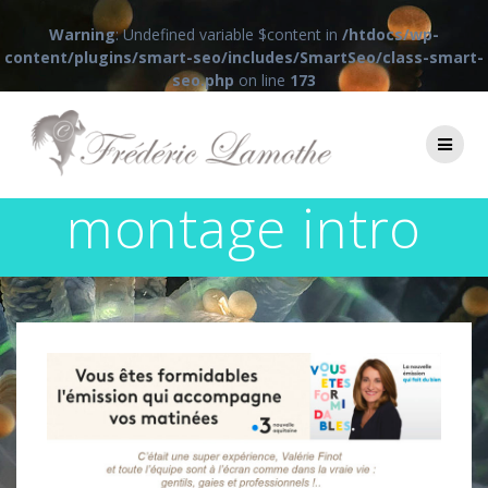
Warning
: Undefined variable $content in
/htdocs/wp-
content/plugins/smart-seo/includes/SmartSeo/class-smart-
seo.php
on line
173
Passer
au
contenu
montage intro