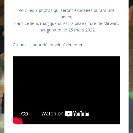
Voici les 9 photos qui seront exposées durant une
année
dans ce lieux magique qu’est la pisciculture de Mirwart.
Inauguration le 25 mars 2022
Cliquez
ici
pour découvrir l’évènement.