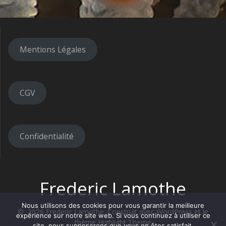
Mentions Légales
CGV
Confidentialité
Frederic Lamothe
Nous utilisons des cookies pour vous garantir la meilleure
© 2026 Frederic Lamothe. Construit avec WordPress et le
expérience sur notre site web. Si vous continuez à utiliser ce
thème
Highlight Theme
site, nous supposerons que vous en êtes satisfait.