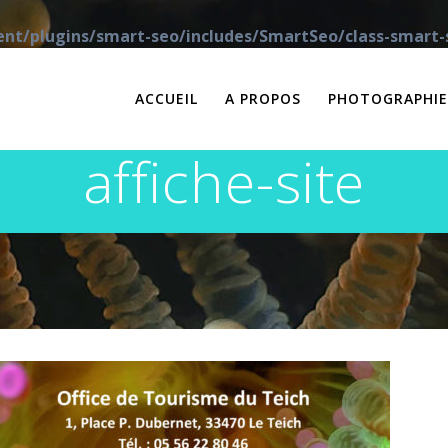
ent/plugins/smart-seo/includes/SmartSeo/class-smart-
ACCUEIL
A PROPOS
PHOTOGRAPHIE
affiche-site