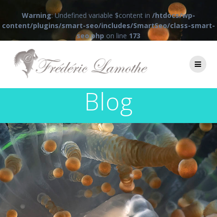
Warning
: Undefined variable $content in
/htdocs/wp-
content/plugins/smart-seo/includes/SmartSeo/class-smart-
seo.php
on line
173
Passer
au
contenu
Blog