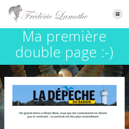
Passer
au
contenu
Ma première
double page :-)