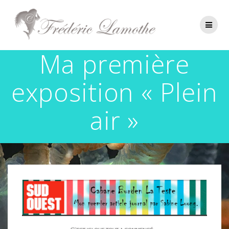
Passer
au
contenu
Ma première
exposition « Plein
air »